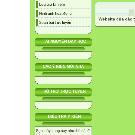
Lưu giữ kỉ niệm
Hình ảnh hoạt động
Website của các 
Soạn bài trực tuyến
TÀI NGUYÊN DẠY HỌC
CÁC Ý KIẾN MỚI NHẤT
HỖ TRỢ TRỰC TUYẾN
ĐIỀU TRA Ý KIẾN
Bạn thấy trang này như thế nào?