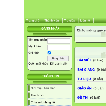
Trang chủ
Thành viên
Trợ giúp
Liên hệ
ĐĂNG NHẬP
Chào mừng quý vị 
Tên truy nhập
Mật khẩu
Ghi nhớ
BÀI VIẾT
(0 bài)
Quên mật khẩu
ĐK thành viên
BÀI GIẢNG
(0 bài
THÔNG TIN
TƯ LIỆU
(0 bài)
GIÁO ÁN
(0 bài)
Giới thiệu bản thân
Thành tích
ĐỀ THI
(0 bài)
Chia sẻ kinh nghiệm