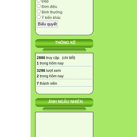
Đẹp
Đơn điệu
Bình thường
Ý kiến khác
THỐNG KÊ
2886
truy cập (
chi tiết
)
1
trong hôm nay
3296
lượt xem
2
trong hôm nay
7
thành viên
ẢNH NGẪU NHIÊN