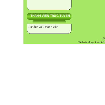
THÀNH VIÊN TRỰC TUYẾN
1 khách và 0 thành viên
Bả
Website được thừa kế